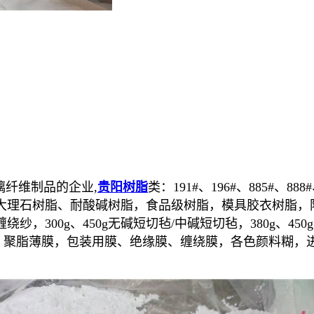
纤维制品的企业,
贵阳树脂
类：191#、196#、885#、88
大理石树脂、耐酸碱树脂，食品级树脂，模具胶衣树脂，
纱，300g、450g无碱短切毡/中碱短切毡，380g、45
布，聚脂薄膜，包装用膜、绝缘膜、缠绕膜，各色颜料糊，