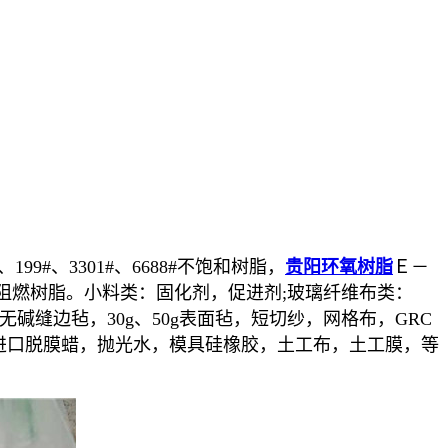
8#、199#、3301#、6688#不饱和树脂，
贵阳环氧树脂
Ｅ－
阻燃树脂。小料类：固化剂，促进剂;玻璃纤维布类：
0g无碱缝边毡，30g、50g表面毡，短切纱，网格布，GRC
进口脱膜蜡，抛光水，模具硅橡胶，土工布，土工膜，等