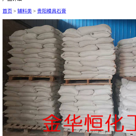
首页
>
辅料类
>
贵阳模具石膏