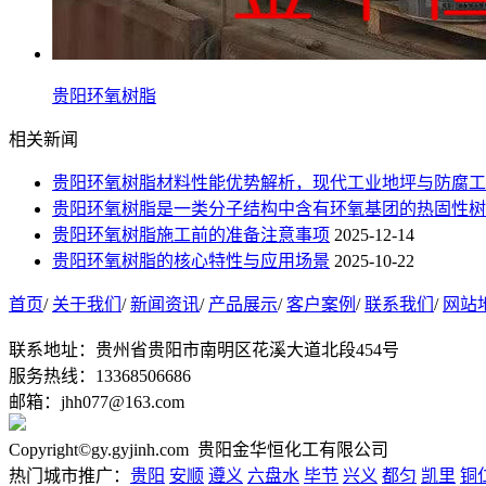
贵阳环氧树脂
相关新闻
贵阳环氧树脂材料性能优势解析，现代工业地坪与防腐工
贵阳环氧树脂是一类分子结构中含有环氧基团的热固性树
贵阳环氧树脂施工前的准备注意事项
2025-12-14
贵阳环氧树脂的核心特性与应用场景
2025-10-22
首页
/
关于我们
/
新闻资讯
/
产品展示
/
客户案例
/
联系我们
/
网站
联系地址：贵州省贵阳市南明区花溪大道北段454号
服务热线：13368506686
邮箱：jhh077@163.com
Copyright©gy.gyjinh.com 贵阳金华恒化工有限公司
热门城市推广：
贵阳
安顺
遵义
六盘水
毕节
兴义
都匀
凯里
铜