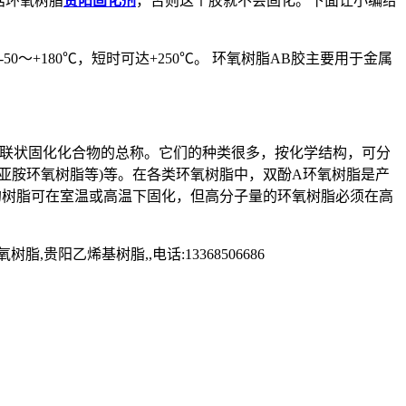
括环氧树脂
贵阳固化剂
，否则这个胶就不会固化。下面让小编给
180℃，短时可达+250℃。 环氧树脂AB胶主要用于金属
联状固化化合物的总称。它们的种类很多，按化学结构，可分
亚胺环氧树脂等)等。在各类环氧树脂中，双酚A环氧树脂是产
的树脂可在室温或高温下固化，但高分子量的环氧树脂必须在高
乙烯基树脂,,电话:13368506686