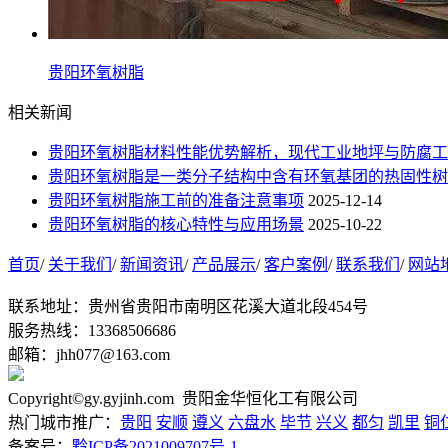
贵阳环氧树脂
相关新闻
贵阳环氧树脂材料性能优势解析，现代工业地坪与防腐工
贵阳环氧树脂是一类分子结构中含有环氧基团的热固性树
贵阳环氧树脂施工前的准备注意事项
2025-12-14
贵阳环氧树脂的核心特性与应用场景
2025-10-22
首页
/
关于我们
/
新闻资讯
/
产品展示
/
客户案例
/
联系我们
/
网站
联系地址：贵州省贵阳市南明区花溪大道北段454号
服务热线：13368506686
邮箱：jhh077@163.com
Copyright©gy.gyjinh.com 贵阳金华恒化工有限公司
热门城市推广：
贵阳
安顺
遵义
六盘水
毕节
兴义
都匀
凯里
铜
备案号：
黔ICP备2021009707号-1