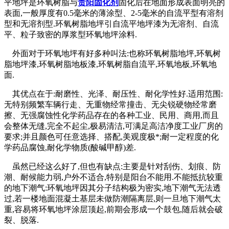
平地坪是环氧树脂与
贵阳固化剂
固化后在地面形成表面明亮的
表面,一般厚度有0.5毫米的薄涂型、2-5毫米的自流平型有溶剂
型和无溶剂型.环氧树脂地坪引自流平地坪漆为无溶剂、自流
平、粒子致密的厚浆型环氧地坪涂料.
外面对于环氧地坪有好多种叫法:也称环氧树脂地坪,环氧树
脂地坪漆,环氧树脂地板漆,环氧树脂自流平,环氧地板,环氧地
面.
其优点在于:耐磨性、光泽、耐压性、耐化学性好.适用范围:
无特别频繁车辆行走、无重物经常撞击、无尖锐硬物经常磨
擦、无强腐蚀性化学药品存在的各种工业、民用、商用,而且
会整体无缝,完全不起尘,极易清洁,可满足高洁净度工业厂房的
要求;并且颜色可任意选择、搭配,美观度极*;耐一定程度的化
学药品腐蚀,耐化学物质(酸碱甲醇)差.
虽然已经这么好了,但也有缺点:主要是针对刮伤、划痕、防
潮、耐候能力弱,户外不适合,特别是阳台不能用.不能抵抗较重
的地下潮气:环氧地坪因其分子结构极为密实,地下潮气无法透
过,若一楼地面混凝土基层未做防潮隔离层,则一旦地下潮气太
重,容易将环氧地坪涂层顶起,前期会形成一个鼓包,随后就会破
裂、脱落.