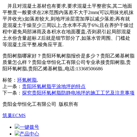
并且对混凝土基材也有要求,要求混凝土平整密实,其二地面
平整度一般要求在2米范围内落差不大于2mm(可以用抹光机抹
平并收光);如落差较大,则地坪涂层需加厚以减少落差;再有就
是混凝土干燥至少三周以上,含水率不高于6%;且在养护干燥过
程中避免局部淋雨及各积水在地面覆盖,否则易引起局部混凝
土水份含量超标.Z后就是细节部分了,如落水管周围、门槛处
等混凝土应平整,棱角应平直.
贵阳树脂哪家好？贵阳环氧树脂报价是多少？贵阳乙烯基树脂
质量怎么样？贵阳金华恒化工有限公司专业承接贵阳树脂,贵
阳环氧树脂,贵阳乙烯基树脂,,电话:13368506686
标签：
环氧树脂
,
上一条：
贵阳环氧树脂平涂地坪的特点
下一条：
探究贵阳环氧树脂防静电地坪的施工工艺及注意事项
贵阳金华恒化工有限公司 版权所有
筑巢ECMS
一键拨号
产品中心