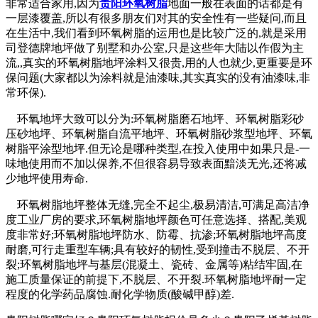
非常适合家用,因为
贵阳环氧树脂
地面一般在表面的话都是有
一层漆覆盖,所以有很多朋友们对其的安全性有一些疑问,而且
在生活中,我们看到环氧树脂的运用也是比较广泛的,就是采用
司登德牌地坪做了别墅和办公室,只是这些年大陆以作假为主
流,,真实的环氧树脂地坪涂料又很贵,用的人也就少,更重要是环
保问题(大家都以为涂料就是油漆味,其实真实的没有油漆味,非
常环保).
环氧地坪大致可以分为:环氧树脂磨石地坪、环氧树脂彩砂
压砂地坪、环氧树脂自流平地坪、环氧树脂砂浆型地坪、环氧
树脂平涂型地坪.但无论是哪种类型,在投入使用中如果只是-一
味地使用而不加以保养,不但很容易导致表面黯淡无光,还将减
少地坪使用寿命.
环氧树脂地坪整体无缝,完全不起尘,极易清洁,可满足高洁净
度工业厂房的要求,环氧树脂地坪颜色可任意选择、搭配,美观
度非常好;环氧树脂地坪防水、防霉、抗渗;环氧树脂地坪高度
耐磨,可行走重型车辆;具有较好的韧性,受到撞击不脱层、不开
裂;环氧树脂地坪与基层(混凝土、瓷砖、金属等)粘结牢固,在
施工质量保证的前提下,不脱层、不开裂.环氧树脂地坪耐一定
程度的化学药品腐蚀.耐化学物质(酸碱甲醇)差.