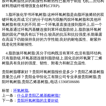
胺环氧树脂优异的粘接性和耐热性已被用于制造飞机二次结构
材料用碳纤维增强复合材料(CFRP).
3.脂环族化学书环氧树脂:这种环氧树脂是由脂环族烯烃的双
键环氧化而成.它们的分子结构与双酚丙烷环氧树脂和其他环
氧树脂有很大的不同.前一个环氧基直接连接到脂环上,后一个
环氧基通过环氧丙基醚连接到苯环或脂肪烃上.脂肪族环氧树
脂的固化产物具有以下特点:较高的抗压和抗拉强度;长期暴露
在高温下仍能保持良好的力学性能;良好的耐电弧性、耐紫外
线老化性和耐候性.
4.脂肪族环氧树脂:其分子结构既没有苯环,也没有脂环结构.
只有脂肪链,环氧基团连接到脂肪链上.固化后的环氧聚丁二烯
树脂具有良好的强度、韧性、附着力和耐正负温性.
贵阳树脂哪家好？贵阳环氧树脂报价是多少？贵阳乙烯基树脂
质量怎么样？贵阳金华恒化工有限公司专业承接贵阳树脂,贵
阳环氧树脂,贵阳乙烯基树脂,,电话:13368506686
标签：
环氧树脂
,
上一条：
什么是贵阳乙烯基酯树脂?
下一条：
贵阳环氧树脂的主要好处