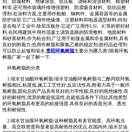
剂、防腐材料、绝缘涂层、层压板、浇铸和浸渍材料、模塑材
料等.还可用作玻璃纤维增强塑料、防震吸音材料、纺织品整
理剂.在涂料方面,主要用作船舶、钢构件、金属容器等的金属
防护涂层.它广泛用作绝缘漆、注塑材料和电器成型材料,特别
是在电子工业中.除层压板外,它还广泛用作LSI、IC等的密封材
料.在民用建筑中用作混凝土浇筑道路的防滑敷料、地面材料
和砂浆材料;作为粘合剂,广泛用于粘接金属和非金属材料,具有
良好的附着力;也用作树脂和聚氯乙烯的稳定剂;纺织品处理剂
可以防止起皱和缩水.
贵阳环氧树脂
主要分为哪几类?跟着环氧
树脂厂家一起了解一下.
环氧树脂的分类
1.缩水甘油酯环氧树脂:缩水甘油酯环氧树脂与二酚丙烷环氧
树脂相比,粘度低,施工工艺性好;反应活性高;附着力高于一般环
氧树脂,固化后的产品具有良好的力学性能;良好的电绝缘性;良
好的耐候性,优异的耐超低温性,在超低温条件下仍比其他类型
的环氧树脂具有更高的粘接强度.具有良好的表面光泽、透光
性和耐候性.
2.缩水甘油胺环氧树脂:这种树脂具有多官能度、高环氧当
量、高交联密度和显著提高耐热性的优点.在国内外,缩水甘油