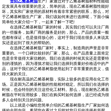
贵阳乙烯基树脂
生产厂家通过对于乙烯基树脂材料性能稳
定发展具有很重要的意义，简单的说，现在乙烯基树脂性能好
坏，其实和厂家使用的原材料有着非常紧密的联系，那么，对
于乙烯基树脂生产厂家，我们该如何来进行选择呢，下面小编
简单给大家介绍一下，一起来了解一下吧
!
在选择乙烯基树脂厂家的时候，其实我们也可以关注厂商
的一些服务，如果厂商的服务是好的，那么，产品的质量一般
也都有保证，也是值得放心的，这对于我们现在很多人来说其
实还是起到了很大的帮助的。
在选择乙烯基树脂厂家时，事实上，制造商的声誉是非常
重要的。一个口碑比较好的厂家，那么，在产品质量上面肯定
也是非常值得大家信赖的。我们在选择的时候其实还是需要特
别的谨慎的，因为谨慎才能让我们选择到质量好价格适中的产
品，这对于我们的乙烯基树脂使用起到了非常重要的意义，值
得大家的关注。
现在耐高温的乙烯基树脂，实际上较多的是应用在化工市
场。正是因为乙烯基树脂的性能相对稳定。所以我们在选择的
时候，也会特别的关注这些化工材料。那么，现在耐热乙烯基
树脂在平时应用较多，我们在购买时如何选择，这已经成为很
多人会特别关注的问题。
以上就是小编给您简单介绍的乙烯基树脂生产厂家如何选
择的全部内容，希望您在看过之后能对您日后的选择有所帮