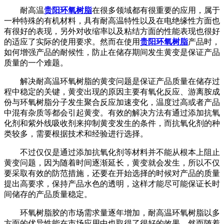
耐高温
贵阳环氧树脂
在很多领域都有很重要的应用，属于
一种特殊的有机材料，具有耐高温特性以及在电绝缘性方面也
有很好的表现，另外对收缩率以及粘结方面的性能表现也很好
的适应了实际的使用要求。然而在使用
贵阳环氧树脂
产品时，
如何增强产品的耐候性，防止在储存期间发生黄变是保证产品
质量的一个难题。
解决耐高温环氧树脂的黄变问题是保证产品质量在储存过
程中稳定的关键，黄变出现的原因主要有氧化反应、游离胺成
份与环氧树脂分子发生聚合反应加速变化，温度过高或者产品
中混有杂质等都会引起黄变。有效的解决方法有通过添加抗氧
化剂和紫外线吸收剂来抑制黄变发生的条件，而抗氧化剂的种
类较多，需要根据技术和经验进行选择。
不过仅仅是通过添加抗氧化剂等材料并不能从根本上阻止
黄变问题，因为随着时间逐渐延长，黄变就会发生，所以不仅
要采取有效的防范措施，还要在开始选择的时候对产品的质量
提出高要求，保持产品水色的透明，这样才能尽可能保证长时
间储存的产品质量稳定。
环氧树脂胶的市场需求量逐年增加，耐高温环氧树脂以多
方面的优异性能在市场应用中也取得了很好的效果，然而随着