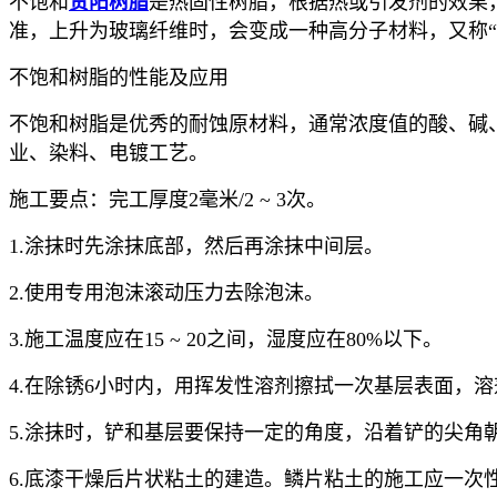
不饱和
贵阳树脂
是热固性树脂，根据热或引发剂的效果
准，上升为玻璃纤维时，会变成一种高分子材料，又称“玻
不饱和树脂的性能及应用
不饱和树脂是优秀的耐蚀原材料，通常浓度值的酸、碱
业、染料、电镀工艺。
施工要点：完工厚度2毫米/2 ~ 3次。
1.涂抹时先涂抹底部，然后再涂抹中间层。
2.使用专用泡沫滚动压力去除泡沫。
3.施工温度应在15 ~ 20之间，湿度应在80%以下。
4.在除锈6小时内，用挥发性溶剂擦拭一次基层表面，
5.涂抹时，铲和基层要保持一定的角度，沿着铲的尖
6.底漆干燥后片状粘土的建造。鳞片粘土的施工应一次