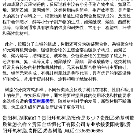
过加成聚合反应制得的，反应过程中没有小分子副产物生成，如聚乙
烯、聚苯乙烯、聚丙烯等。这类树脂结构简单、生产效率高，是产量*
大的高分子材料之一。缩聚物则是通过缩合聚合反应形成的，反应过
程中会伴随水、醇等小分子副产物的生成，如聚酰胺、聚酯、酚醛树
脂等。缩聚物通常具有较高的强度和耐热性，常用于工程塑料、纤维
和高性能材料。
此外，按照分子主链的组成，树脂还可分为碳链聚合物、杂链聚合物
和元素有机聚合物。碳链聚合物的主链全部由碳原子构成，如聚乙
烯、聚丙烯等，结构稳定、成本低。杂链聚合物的主链除了碳之外，
还含有氧、氮、硫等元素，如聚酰胺、聚酯、聚碳酸酯等，这类树脂
通常具有较好的韧性和机械性能。元素有机聚合物的主链主要由硅、
氧、铝等元素构成，有机硅树脂就是典型代表，具有优异的耐高温性
和耐候性，常用于密封材料、涂料和电子绝缘材料。
树脂的分类方式多样，不同分类角度反映了树脂在结构、性能和应用
上的差异。在实际应用中，通常需要根据具体的使用环境和性能要求
来选择合适的
贵阳树脂类
型。随着材料科学的发展，新型树脂不断涌
现，为工业升级和产品创新提供了更多可能。
贵阳树脂哪家好？贵阳环氧树脂报价是多少？贵阳乙烯基树脂
质量怎么样？贵阳金华恒化工有限公司专业承接贵阳树脂,贵
阳环氧树脂,贵阳乙烯基树脂,,电话:13368506686