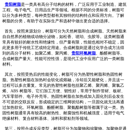
贵阳树脂
是一类具有高分子结构的材料，广泛应用于工业制造、建筑
工程、电子电气、日用品生产等领域。根据不同的分类标准，树脂可
以分为多种类型，每种类型都有其独特的结构特点和应用方向。了解
树脂的分类，有助于在实际生产和选材中做出更合适的选择。
首先，按照来源划分，树脂可分为天然树脂和合成树脂。天然树脂来
自自然界的植物或动物分泌物，如松香、琥珀、虫胶等。这类树脂通
常具有较好的耐水性和绝缘性，但产量有限，性能也相对不稳定，因
此更多用于传统工艺或特定用途。合成树脂则是通过化学合成方法得
到的高分子材料，如聚乙烯、聚丙烯、
贵阳环氧树脂
、酚醛树脂等。
合成树脂产量大、性能可控性强，是现代工业中应用广泛的一类树脂
材料。
其次，按照受热后的性能变化，树脂可分为热塑性树脂和热固性树
脂。热塑性树脂在加热时会软化或熔融，冷却后又能硬化，并且这一
过程可以多次重复。常见的热塑性树脂包括聚乙烯、聚丙烯、聚氯乙
烯、ABS 树脂等。它们加工方便、韧性好，常用于制作管材、板材、
汽车零部件、电子外壳等。热固性树脂在加热或加入固化剂后会发生
不可逆的交联反应，形成稳定的三维网状结构，一旦固化就无法再通
过加热软化。环氧树脂、酚醛树脂、聚氨酯树脂等都属于这一类。热
固性树脂通常具有较高的耐热性、耐腐蚀性和机械强度，适用于电气
绝缘材料、复合材料基体、涂料和胶粘剂等领域。
第三，按照合成反应类型，树脂可分为加聚物和缩聚物。加聚物是通